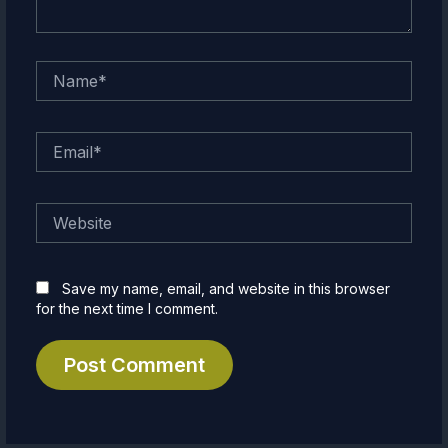
Name*
Email*
Website
Save my name, email, and website in this browser
for the next time I comment.