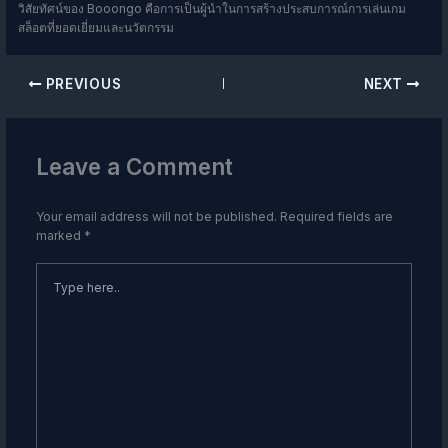
วิสัยทัศน์ของ Booongo คือการเป็นผู้นำในการสร้างประสบการณ์การเล่นเกม
สล็อตที่ยอดเยี่ยมและนวัตกรรม
PREVIOUS
NEXT
Leave a Comment
Your email address will not be published.
Required fields are
marked
*
Type
here..