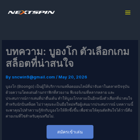
Skip
to
content
บทความ: บูองโก ตัวเลือกเกม
สล็อตที่น่าสนใจ
By
sncwin9@gmail.com
/
May 20, 2026
บูองโก (Boongo) เป็นผู้ให้บริการเกมสล็อตออนไลน์ที่น่าจับตาในตลาดปัจจุบัน
ด้วยความโดดเด่นด้านกราฟิกที่สวยงาม ฟีเจอร์เกมที่หลากหลาย และ
ประสบการณ์การเล่นที่น่าตื่นเต้น ทำให้บูองโกกลายเป็นอีกหนึ่งตัวเลือกที่น่าสนใจ
สำหรับนักปั่นสล็อต ไม่ว่าคุณจะเป็นมือใหม่หรือผู้เล่นมากประสบการณ์ บทความนี้
จะพาคุณไปทำความรู้จักกับบูองโกให้ลึกซึ้งขึ้น เพื่อช่วยให้คุณตัดสินใจได้ว่านี่คือ
ค่ายเกมที่ใช่สำหรับคุณหรือไม่.
สมัครเข้าเล่น