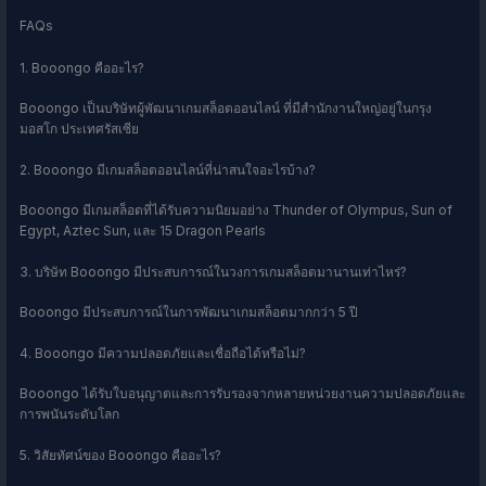
FAQs
1. Booongo คืออะไร?
Booongo เป็นบริษัทผู้พัฒนาเกมสล็อตออนไลน์ ที่มีสำนักงานใหญ่อยู่ในกรุง
มอสโก ประเทศรัสเซีย
2. Booongo มีเกมสล็อตออนไลน์ที่น่าสนใจอะไรบ้าง?
Booongo มีเกมสล็อตที่ได้รับความนิยมอย่าง Thunder of Olympus, Sun of
Egypt, Aztec Sun, และ 15 Dragon Pearls
3. บริษัท Booongo มีประสบการณ์ในวงการเกมสล็อตมานานเท่าไหร่?
Booongo มีประสบการณ์ในการพัฒนาเกมสล็อตมากกว่า 5 ปี
4. Booongo มีความปลอดภัยและเชื่อถือได้หรือไม่?
Booongo ได้รับใบอนุญาตและการรับรองจากหลายหน่วยงานความปลอดภัยและ
การพนันระดับโลก
5. วิสัยทัศน์ของ Booongo คืออะไร?